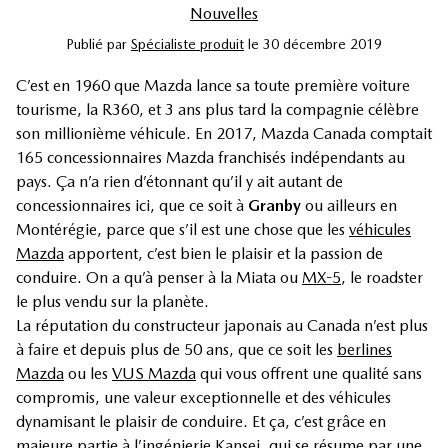
Nouvelles
Publié
par
Spécialiste produit
le
30 décembre 2019
C’est en 1960 que Mazda lance sa toute première voiture
tourisme, la R360, et 3 ans plus tard la compagnie célèbre
son millionième véhicule. En 2017, Mazda Canada comptait
165 concessionnaires Mazda franchisés indépendants au
pays. Ça n’a rien d’étonnant qu’il y ait autant de
concessionnaires ici, que ce soit à
Granby
ou ailleurs en
Montérégie, parce que s’il est une chose que les
véhicules
Mazda
apportent, c’est bien le plaisir et la passion de
conduire. On a qu’à penser à la Miata ou
MX-5
, le roadster
le plus vendu sur la planète.
La réputation du constructeur japonais au Canada n’est plus
à faire et depuis plus de 50 ans, que ce soit les
berlines
Mazda
ou les
VUS Mazda
qui vous offrent une qualité sans
compromis, une valeur exceptionnelle et des véhicules
dynamisant le plaisir de conduire. Et ça, c’est grâce en
majeure partie à l’ingénierie Kansei, qui se résume par une