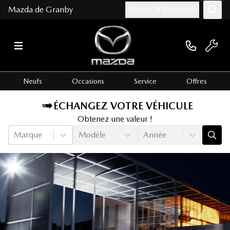
Mazda de Granby
Heures d'ouverture
Neufs
Occasions
Service
Offres
ÉCHANGEZ VOTRE VÉHICULE
Obtenez une valeur !
Marque
Modèle
Année