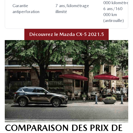
000 kilomètres
Garantie
7 ans/kilométrage
6 ans/160
antiperforation
illimité
000 km
(antirouille)
Découvrez le Mazda CX-5 2021.5
COMPARAISON DES PRIX DE