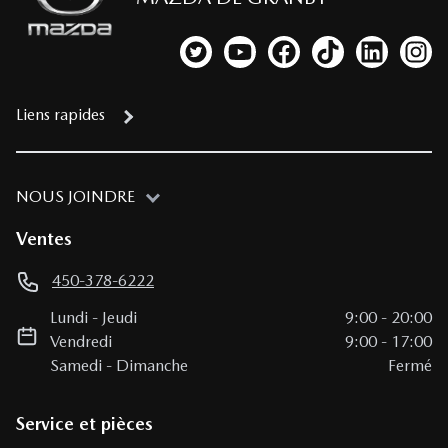
Lien vers notre compte Twitter
Lien vers notre chaîne YouTub
Lien vers notre page fa
Lien vers notre c
Lien vers 
Lien
Liens rapides
NOUS JOINDRE
Ventes
450-378-6222
Lundi
-
Jeudi
9:00
-
20:00
Vendredi
9:00
-
17:00
Samedi
-
Dimanche
Fermé
Service et pièces