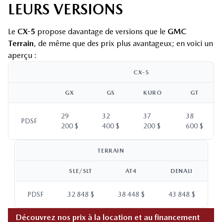
LEURS VERSIONS
Le
CX-5
propose davantage de versions que le
GMC
Terrain
, de même que des prix plus avantageux; en voici un
aperçu :
CX-5
GX
GS
KURO
GT
29
32
37
38
PDSF
200 $
400 $
200 $
600 $
TERRAIN
SLE/SLT
AT4
DENALI
PDSF
32 848 $
38 448 $
43 848 $
Découvrez nos prix à la location et au financement