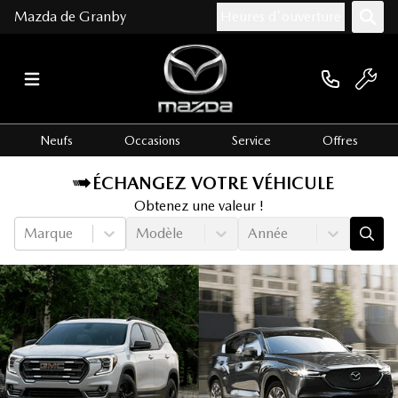
Mazda de Granby
Heures d'ouverture
Neufs
Occasions
Service
Offres
ÉCHANGEZ VOTRE VÉHICULE
Obtenez une valeur !
Marque
Modèle
Année