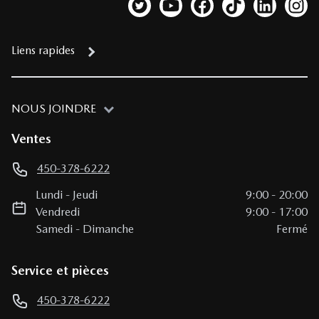
Lien vers notre compte Twitter
Lien vers notre chaîne YouTub
Lien vers notre page fa
Lien vers notre c
Lien vers 
Lien
Liens rapides
NOUS JOINDRE
Ventes
450-378-6222
Lundi
-
Jeudi
9:00
-
20:00
Vendredi
9:00
-
17:00
Samedi
-
Dimanche
Fermé
Service et pièces
450-378-6222