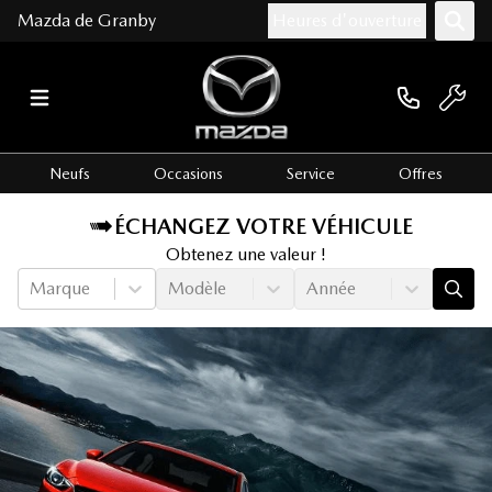
Mazda de Granby
Heures d'ouverture
Neufs
Occasions
Service
Offres
ÉCHANGEZ VOTRE VÉHICULE
Obtenez une valeur !
Marque
Modèle
Année