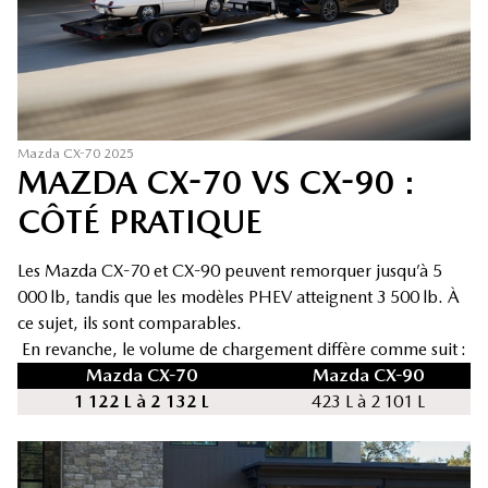
Mazda CX-70 2025
MAZDA CX-70 VS CX-90 :
CÔTÉ PRATIQUE
Les Mazda CX-70 et CX-90 peuvent remorquer jusqu’à 5
000 lb, tandis que les modèles PHEV atteignent 3 500 lb. À
ce sujet, ils sont comparables.
En revanche, le volume de chargement diffère comme suit :
Mazda CX-70
Mazda CX-90
1 122 L à 2 132 L
423 L à 2 101 L