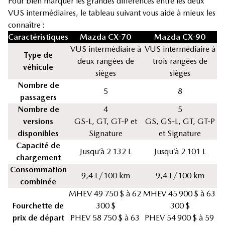
Pour bien marquer les grandes différences entre les deux
VUS intermédiaires, le tableau suivant vous aide à mieux les
connaître :
Caractéristiques
Mazda CX-70
Mazda CX-90
VUS intermédiaire à
VUS intermédiaire à
Type de
deux rangées de
trois rangées de
véhicule
sièges
sièges
Nombre de
5
8
passagers
Nombre de
4
5
versions
GS-L, GT, GT-P et
GS, GS-L, GT, GT-P
disponibles
Signature
et Signature
Capacité de
Jusqu’à 2 132 L
Jusqu’à 2 101 L
chargement
Consommation
9,4 L/100 km
9,4 L/100 km
combinée
MHEV 49 750 $ à 62
MHEV 45 900 $ à 63
Fourchette de
300 $
300 $
prix de départ
PHEV 58 750 $ à 63
PHEV 54 900 $ à 59