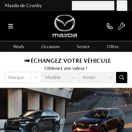
Mazda de Granby
Heures d'ouverture
Neufs
Occasions
Service
Offres
ÉCHANGEZ VOTRE VÉHICULE
Obtenez une valeur !
Marque
Modèle
Année