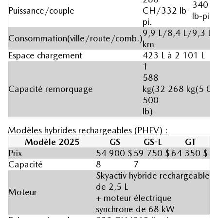
340 
Puissance/couple
CH/332 lb-
lb-pi.
pi.
9,9 L/8,4 L/9,3 L
Consommation(ville/route/comb.)
km
Espace chargement
423 L à 2 101 L
1
588
Capacité remorquage
kg(3
2 268 kg(5 00
500
lb)
Modèles hybrides rechargeables (PHEV) :
Modèle 2025
GS
GS-L
GT
Prix
54 900 $
59 750 $
64 350 $
Capacité
8
7
Skyactiv hybride rechargeable
de 2,5 L
Moteur
+ moteur électrique
synchrone de 68 kW