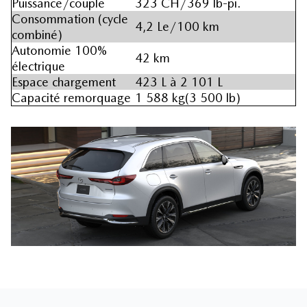
Puissance/couple
323 CH/369 lb-pi.
Consommation (cycle
4,2 Le/100 km
combiné)
Autonomie 100%
42 km
électrique
Espace chargement
423 L à 2 101 L
Capacité remorquage
1 588 kg(3 500 lb)