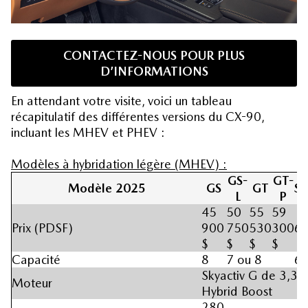
CONTACTEZ-NOUS POUR PLUS
D’INFORMATIONS
En attendant votre visite, voici un tableau
récapitulatif des différentes versions du CX-90,
incluant les MHEV et PHEV :
Modèles à hybridation légère (MHEV) :
GS-
GT-
Modèle 2025
GS
GT
Si
L
P
45
50
55
59
Prix (PDSF)
900
750
530
300
63
$
$
$
$
Capacité
8
7 ou 8
6 
Skyactiv G de 3,3 
Moteur
Hybrid Boost
280