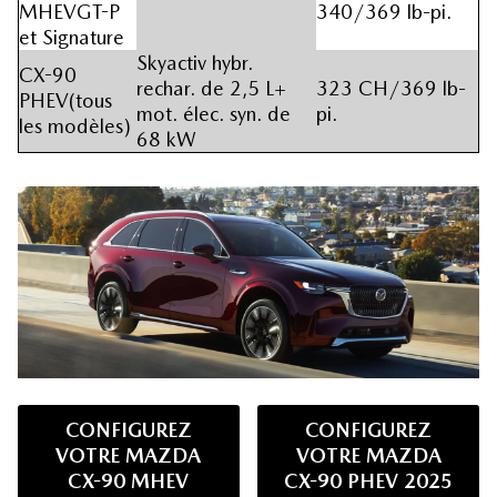
MHEVGT-P
340/369 lb-pi.
et Signature
Skyactiv hybr.
CX-90
rechar. de 2,5 L+
323 CH/369 lb-
PHEV(tous
mot. élec. syn. de
pi.
les modèles)
68 kW
CONFIGUREZ
CONFIGUREZ
VOTRE MAZDA
VOTRE MAZDA
CX-90 MHEV
CX-90 PHEV 2025