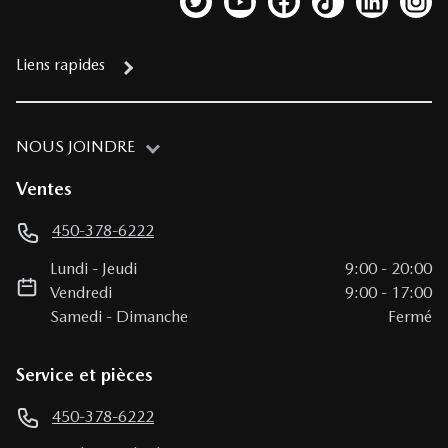
Lien vers notre compte Twitter
Lien vers notre chaîne YouTub
Lien vers notre page fa
Lien vers notre c
Lien vers 
Lien
Liens rapides
NOUS JOINDRE
Ventes
450-378-6222
Lundi
-
Jeudi
9:00
-
20:00
Vendredi
9:00
-
17:00
Samedi
-
Dimanche
Fermé
Service et pièces
450-378-6222