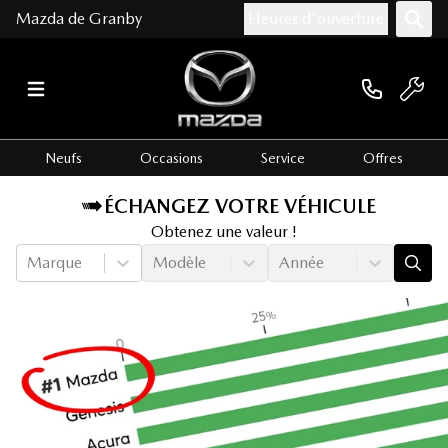
Mazda de Granby
Heures d'ouverture
Neufs
Occasions
Service
Offres
ÉCHANGEZ VOTRE VÉHICULE
Obtenez une valeur !
Marque
Modèle
Année