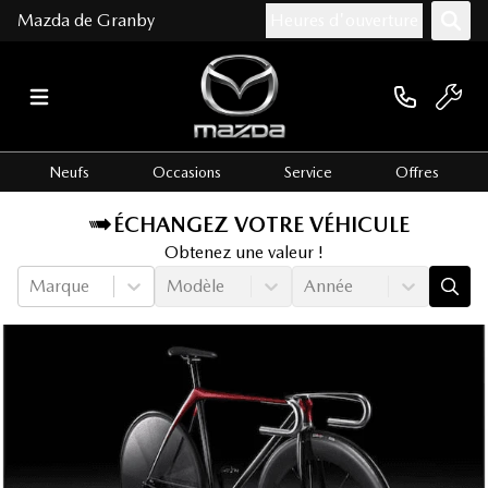
Mazda de Granby
Heures d'ouverture
Neufs
Occasions
Service
Offres
ÉCHANGEZ VOTRE VÉHICULE
Obtenez une valeur !
Marque
Modèle
Année