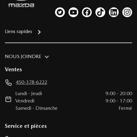
Lien vers notre compte Twitter
Lien vers notre chaîne YouTub
Lien vers notre page fa
Lien vers notre c
Lien vers 
Lien
Liens rapides
NOUS JOINDRE
Ventes
450-378-6222
Lundi
-
Jeudi
9:00
-
20:00
Vendredi
9:00
-
17:00
Samedi
-
Dimanche
Fermé
Service et pièces