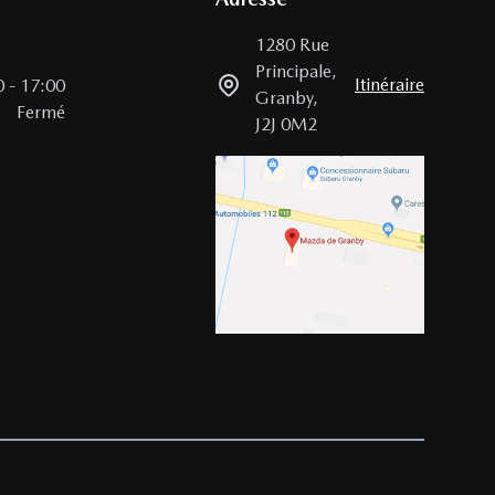
1280 Rue
Principale
,
Itinéraire
0
-
17:00
Granby
,
Fermé
J2J 0M2