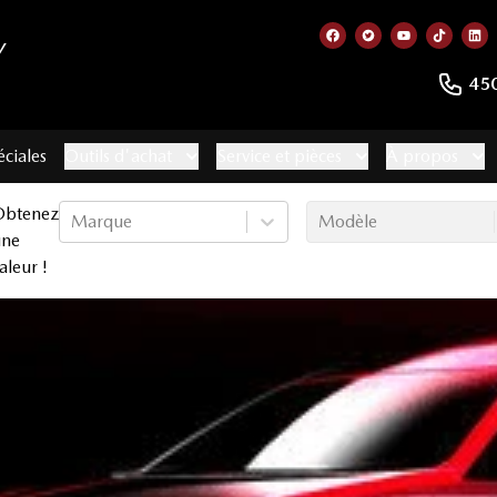
Y
Lien vers notre page
Lien vers notre 
Lien vers no
Lien ve
Lie
45
éciales
Outils d'achat
Service et pièces
À propos
Obtenez
Marque
Modèle
une
aleur !