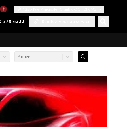
1280 Rue Principale, Granby, QC, J2J 0M2
 facebook
compte Twitter
tre chaîne YouTube
rs notre compte Tiktok
n vers notre compte LinkedIn
Lien vers notre compte Instagram
0-378-6222
Rendez-vous au service
Année