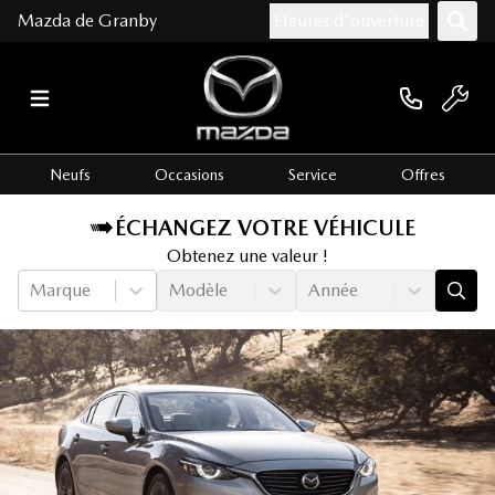
Mazda de Granby
Heures d'ouverture
Neufs
Occasions
Service
Offres
ÉCHANGEZ VOTRE VÉHICULE
Obtenez une valeur !
Marque
Modèle
Année