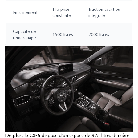
TI à prise
Traction avant ou
Entraînement
constante
intégrale
Capacité de
1500 livres
2000 livres
remorquage
De plus, le
CX-5
dispose d’un espace de 875 litres derrière