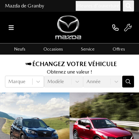
Mazda de Granby
Heures d'ouverture
Neufs
Occasions
Service
Offres
ÉCHANGEZ VOTRE VÉHICULE
Obtenez une valeur !
Marque
Modèle
Année