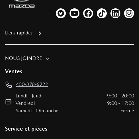
Lien vers notre compte Twitter
Lien vers notre chaîne YouTub
Lien vers notre page fa
Lien vers notre c
Lien vers 
Lien
Liens rapides
NOUS JOINDRE
Ventes
450-378-6222
Lundi
-
Jeudi
9:00
-
20:00
Vendredi
9:00
-
17:00
Samedi
-
Dimanche
Fermé
Service et pièces