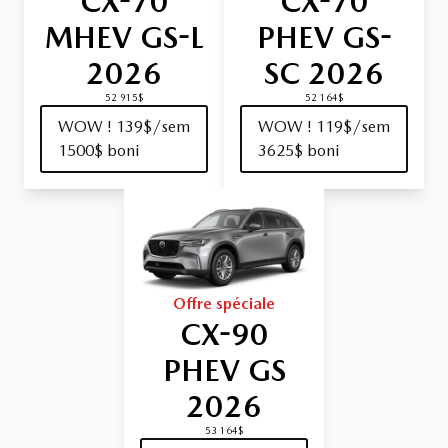
CX-70
CX-70
MHEV GS-L
PHEV GS-
2026
SC 2026
52 915$
52 164$
WOW ! 139$/sem
WOW ! 119$/sem
1500$ boni
3625$ boni
Offre spéciale
CX-90
PHEV GS
2026
53 164$