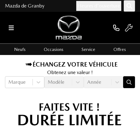
Mazda de Granby
Heures d'ouverture
Neufs
Occasions
Service
Offres
ÉCHANGEZ VOTRE VÉHICULE
Obtenez une valeur !
Marque
Modèle
Année