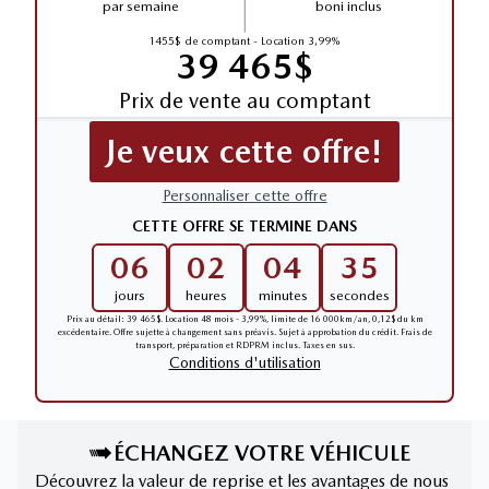
par semaine
boni inclus
1455$ de comptant - Location 3,99%
39 465$
Prix de vente au comptant
Je veux cette offre!
Personnaliser cette offre
CETTE OFFRE SE TERMINE DANS
06
02
04
34
jours
heures
minutes
secondes
Prix au détail: 39 465$. Location 48 mois - 3,99%, limite de 16 000km/an, 0,12$ du km
excédentaire. Offre sujette à changement sans préavis. Sujet à approbation du crédit. Frais de
transport, préparation et RDPRM inclus. Taxes en sus.
Conditions d'utilisation
ÉCHANGEZ VOTRE VÉHICULE
Découvrez la valeur de reprise et les avantages de nous