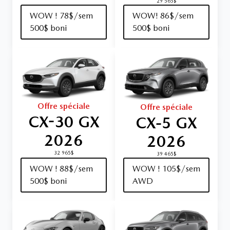
29 565$
WOW ! 78$/sem
WOW! 86$/sem
500$ boni
500$ boni
Offre spéciale
Offre spéciale
CX-30 GX
CX‑5 GX
2026
2026
32 965$
39 465$
WOW ! 88$/sem
WOW ! 105$/sem
500$ boni
AWD