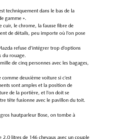
 est techniquement dans le bas de la
s de gamme ».
 cuir, le chrome, la fausse fibre de
nt de détails, peu importe où l’on pose
Mazda refuse d’intégrer trop d’options
x du rouage.
amille de cinq personnes avec les bagages,
me comme deuxième voiture si c’est
ements sont amples et la position de
re de la portière, et l’on doit se
e tête fusionne avec le pavillon du toit.
n gros hautparleur Bose, on tombe à
e 2.0 litres de 146 chevaux avec un couple