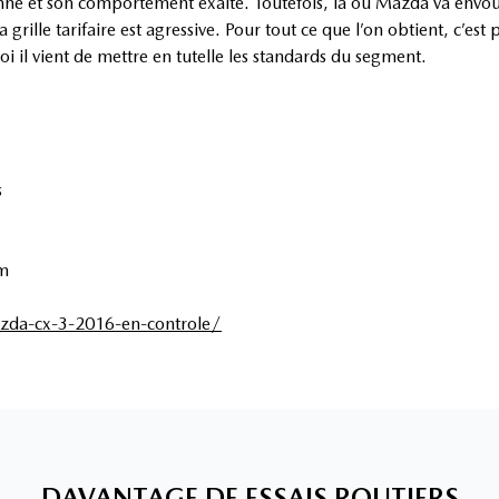
nne et son comportement exalte. Toutefois, là où Mazda va envou
grille tarifaire est agressive. Pour tout ce que l’on obtient, c’es
oi il vient de mettre en tutelle les standards du segment.
s
km
zda-cx-3-2016-en-controle/
DAVANTAGE DE ESSAIS ROUTIERS