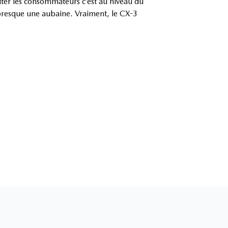
ter les consommateurs c’est au niveau du
t presque une aubaine. Vraiment, le CX-3