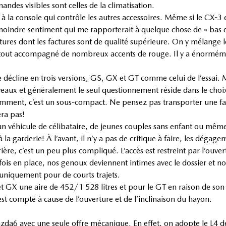
des visibles sont celles de la climatisation.
e à la console qui contrôle les autres accessoires. Même si le CX-3
e moindre sentiment qui me rapporterait à quelque chose de « ba
tures dont les factures sont de qualité supérieure. On y mélange le
 tout accompagné de nombreux accents de rouge. Il y a énorméme
 décline en trois versions, GS, GX et GT comme celui de l’essai. 
veaux et généralement le seul questionnement réside dans le choi
idemment, c’est un sous-compact. Ne pensez pas transporter une f
era pas!
 un véhicule de célibataire, de jeunes couples sans enfant ou mê
la garderie! À l’avant, il n’y a pas de critique à faire, les dégag
re, c’est un peu plus compliqué. L’accès est restreint par l’ouvertu
is en place, nos genoux deviennent intimes avec le dossier et notr
 uniquement pour de courts trajets.
 et GX une aire de 452/1 528 litres et pour le GT en raison de so
est compté à cause de l’ouverture et de l’inclinaison du hayon.
azda6 avec une seule offre mécanique. En effet, on adopte le L4 d