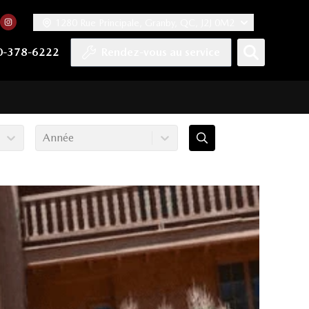
1280 Rue Principale, Granby, QC, J2J 0M2
 facebook
compte Twitter
tre chaîne YouTube
rs notre compte Tiktok
n vers notre compte LinkedIn
Lien vers notre compte Instagram
0-378-6222
Rendez-vous au service
Année