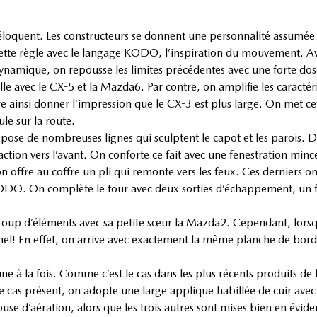
 éloquent. Les constructeurs se donnent une personnalité assumée
ette règle avec le langage KODO, l’inspiration du mouvement. A
dynamique, on repousse les limites précédentes avec une forte dose
le avec le CX-5 et la Mazda6. Par contre, on amplifie les caractéri
re ainsi donner l’impression que le CX-3 est plus large. On met cet
ule sur la route.
se de nombreuses lignes qui sculptent le capot et les parois. De
 action vers l’avant. On conforte ce fait avec une fenestration min
on offre au coffre un pli qui remonte vers les feux. Ces derniers on
 KODO. On complète le tour avec deux sorties d’échappement, un fa
up d’éléments avec sa petite sœur la Mazda2. Cependant, lorsque
nel! En effet, on arrive avec exactement la même planche de bord 
ne à la fois. Comme c’est le cas dans les plus récents produits de
e cas présent, on adopte une large applique habillée de cuir avec 
se d’aération, alors que les trois autres sont mises bien en évide