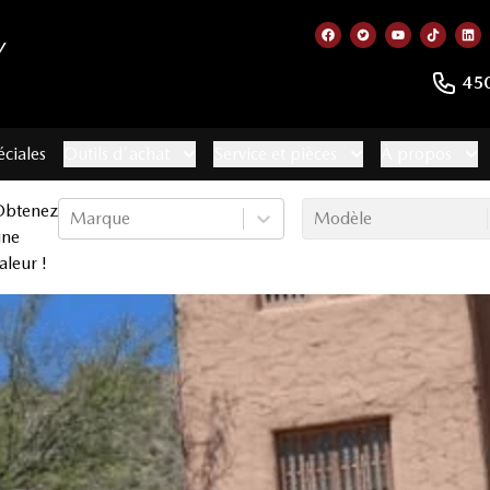
Y
Lien vers notre page
Lien vers notre 
Lien vers no
Lien ve
Lie
45
éciales
Outils d'achat
Service et pièces
À propos
Obtenez
Marque
Modèle
une
aleur !