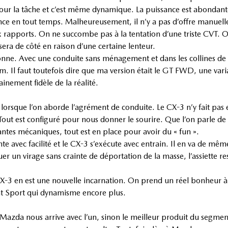
pour la tâche et c’est même dynamique. La puissance est abondant
e en tout temps. Malheureusement, il n’y a pas d’offre manuell
ix rapports. On ne succombe pas à la tentation d’une triste CVT.
sera de côté en raison d’une certaine lenteur.
nne. Avec une conduite sans ménagement et dans les collines de l
 Il faut toutefois dire que ma version était le GT FWD, une vari
inement fidèle de la réalité.
lorsque l’on aborde l’agrément de conduite. Le CX-3 n’y fait pas e
ut est configuré pour nous donner le sourire. Que l’on parle de la
antes mécaniques, tout est en place pour avoir du « fun ».
inte avec facilité et le CX-3 s’exécute avec entrain. Il en va de mê
 un virage sans crainte de déportation de la masse, l’assiette reste
X-3 en est une nouvelle incarnation. On prend un réel bonheur à êt
nt Sport qui dynamisme encore plus.
 Mazda nous arrive avec l’un, sinon le meilleur produit du segmen