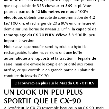
que respectable de
323 chevaux et 369 lb-pi
. Vous
pourrez parcourir
42 kilomètres en mode 100%
électrique
, obtenir une cote de consommation de
4,2
Le/100 km
, et recharger de 20 à 80% en une heure et
demie sur une borne de niveau 2. Enfin,
la capacité de
remorquage du CX-70 PHEV s’élève à 3 500 lb
, peu
importe la version.
Notez aussi que modèle semi-hybride ou hybride
rechargeable, toutes les versions ont une
boîte
automatique à 8 rapports et la traction intégrale de
série
, mais elle envoie le couple en priorité aux roues
arrière, ce qui contribue en grande partie au plaisir de
conduire du Mazda CX-70.
Découvrez-en plus sur le Mazda CX-70 PHEV
UN LOOK UN PEU PLUS
SPORTIF QUE LE CX-90
À l’extérieur, le
CX-70
ressemble beaucoup au
CX-90
, mais