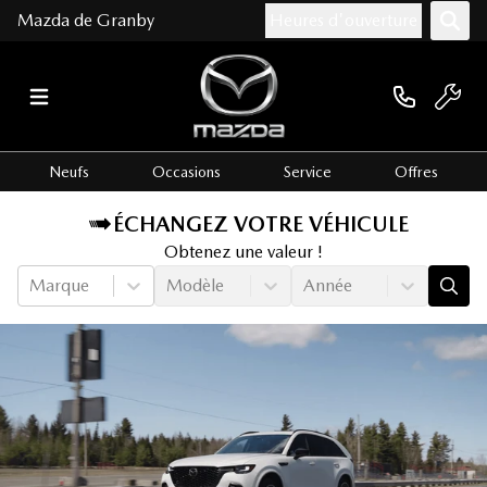
Mazda de Granby
Heures d'ouverture
Neufs
Occasions
Service
Offres
ÉCHANGEZ VOTRE VÉHICULE
Obtenez une valeur !
Marque
Modèle
Année