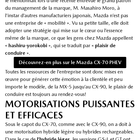
le mentionnait lors d’une récente entrevue le grand patron
du management de la marque, M. Masahiro Moro, à
l’instar d’autres manufacturiers japonais, Mazda n’est pas
une entreprise de « mobilité ». Vu sa petite taille, elle doit
adopter une stratégie qui mise sur le cœur ou l’essence
même de la marque, ce que les gens chez Mazda appellent
«
hashiru-yorokobi
», qui se traduit par «
plaisir de
conduire
».
Découvrez-en plus sur le Mazda CX-70 PHEV
Toutes les ressources de l’entreprise sont donc mises en
œuvre pour générer cette émotion à la clientèle et peu
importe le modèle, de la MX-5 jusqu’au CX-90, le plaisir de
conduire est toujours au rendez-vous!
MOTORISATIONS PUISSANTES
ET EFFICACES
Sous le capot du CX-70, comme avec le CX-90, on a doit à
une motorisation hybride légère ou hybrides rechargeables.
Dans le cas de
l’hybride léger
, les versions GS-L et GT ont