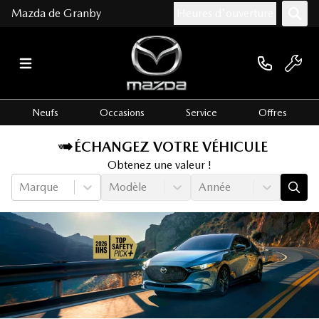
Mazda de Granby
Heures d'ouverture
Neufs
Occasions
Service
Offres
ÉCHANGEZ VOTRE VÉHICULE
Obtenez une valeur !
Marque
Modèle
Année