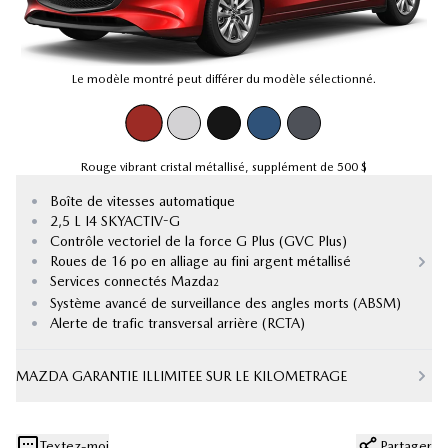
Le modèle montré peut différer du modèle sélectionné.
Rouge vibrant cristal métallisé
,
supplément de
500 $
•
Boîte de vitesses automatique
•
2,5 L I4 SKYACTIV-G
•
Contrôle vectoriel de la force G Plus (GVC Plus)
•
Roues de 16 po en alliage au fini argent métallisé
•
Services connectés Mazda
2
•
Système avancé de surveillance des angles morts (ABSM)
•
Alerte de trafic transversal arrière (RCTA)
MAZDA GARANTIE ILLIMITEE SUR LE KILOMETRAGE
Textez-moi
Partager