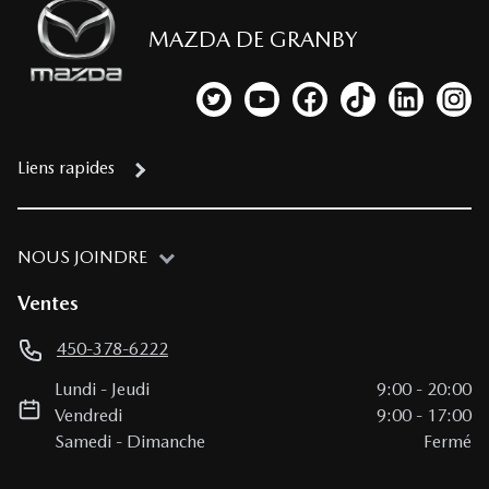
MAZDA DE GRANBY
Lien vers notre compte Twitter
Lien vers notre chaîne YouTub
Lien vers notre page fa
Lien vers notre c
Lien vers 
Lien
Liens rapides
NOUS JOINDRE
Ventes
450-378-6222
Lundi
-
Jeudi
9:00
-
20:00
Vendredi
9:00
-
17:00
Samedi
-
Dimanche
Fermé